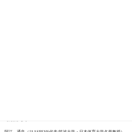
定 員：
500名
申込方法：
申し込みフォームはこちら（別サイトに移動）
問合先：
柴田 紘希（日本体育大学）
E-mail: jaaspehs.symposium2023@gmail.com
プログラム：
【開会挨拶】
阿江 通良（JAASPEHS代表/筑波大学・日本体育大学名誉教授）