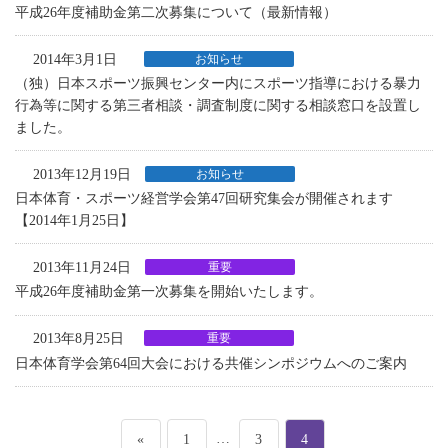
平成26年度補助金第二次募集について（最新情報）
2014年3月1日
お知らせ
（独）日本スポーツ振興センター内にスポーツ指導における暴力
行為等に関する第三者相談・調査制度に関する相談窓口を設置し
ました。
2013年12月19日
お知らせ
日本体育・スポーツ経営学会第47回研究集会が開催されます
【2014年1月25日】
2013年11月24日
重要
平成26年度補助金第一次募集を開始いたします。
2013年8月25日
重要
日本体育学会第64回大会における共催シンポジウムへのご案内
投
ペ
…
ペ
ペ
«
1
3
4